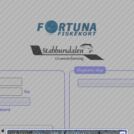
Registrer deg
Vis
ssord
 Sign in with Apple