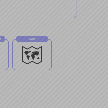
t
Kart