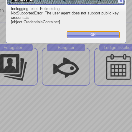
Informasjon
Innlogging feilet. Feilmelding:
nn
NotSupportedError: The user agent does not support public key
credentials.
[object CredentialsContainer]
OK
Fotogalleri
Fangster
Ledige fiskekor